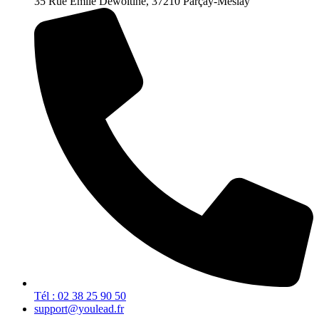
35 Rue Emile Dewoitine, 37210 Parçay-Meslay
Tél : 02 38 25 90 50
support@youlead.fr