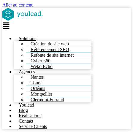
Aller au contenu
Solutions
Création de site web
Référencement SEO
Refonte de site internet
Cyber 360
Weko Echo
Agences
Nantes
Tours
Orléans
Montpellier
Clermont-Ferrand
Youlead
Blog
Réalisations
Contact
Service Clients